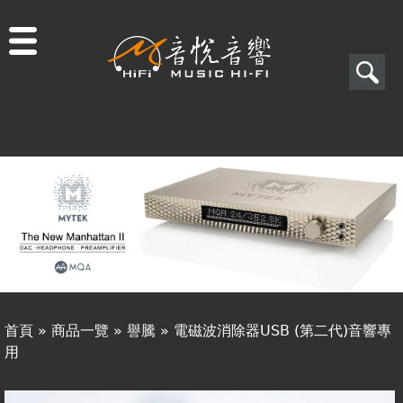
Jump to navigation
搜
尋
搜
關於音悅
尋
最新消息
表
商品一覽
單
二手專區
視聽專欄
首頁
»
商品一覽
»
譽騰
»
電磁波消除器USB (第二代)音響專
購物須知
用
您
視聽室預約