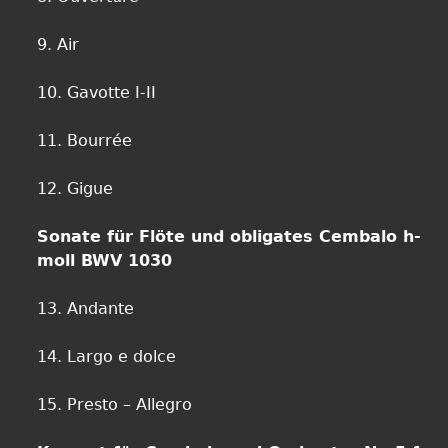
9. Air
10. Gavotte I-II
11. Bourrée
12. Gigue
Sonate für Flöte und obligates Cembalo h-
moll BWV 1030
13. Andante
14. Largo e dolce
15. Presto – Allegro