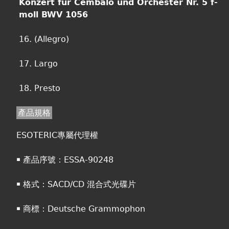
Konzert für Cembalo und Orchester Nr. 5 f-
moll BWV 1056
16. (Allegro)
17. Largo
18. Presto
產品規格
ESOTERIC專屬代理權
￭ 產品序號：ESSA-90248
￭ 格式：SACD/CD 混合式光碟片
￭ 商標：Deutsche Grammophon