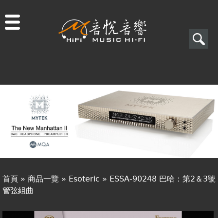
Jump to navigation
搜
尋
搜
關於音悅
尋
最新消息
表
商品一覽
單
二手專區
視聽專欄
首頁
»
商品一覽
»
Esoteric
»
ESSA-90248 巴哈：第2＆3號
購物須知
管弦組曲
您
視聽室預約