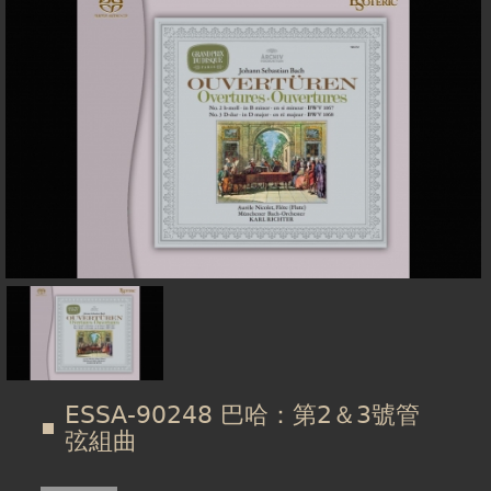
在
線上商城
這
裡
ESSA-90248 巴哈：第2＆3號管
弦組曲