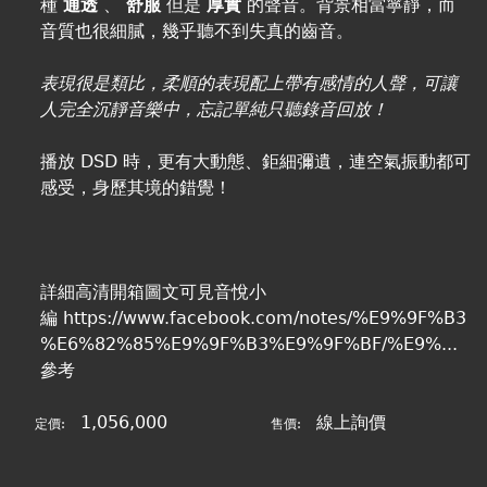
種
通透
、
舒服
但是
厚實
的聲音。背景相當寧靜，而
音質也很細膩，幾乎聽不到失真的齒音。
表現很是類比，柔順的表現配上帶有感情的人聲，可讓
人完全沉靜音樂中，忘記單純只聽錄音回放！
播放 DSD 時，更有大動態、鉅細彌遺，連空氣振動都可
感受，身歷其境的錯覺！
詳細高清開箱圖文可見音悅小
編
https://www.facebook.com/notes/%E9%9F%B3
%E6%82%85%E9%9F%B3%E9%9F%BF/%E9%...
參考
1,056,000
線上詢價
定價:
售價: