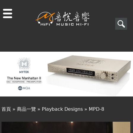
Jump to navigation
搜
尋
搜
關於音悅
尋
最新消息
表
商品一覽
單
二手專區
視聽專欄
首頁
»
商品一覽
»
Playback Designs
»
MPD-8
購物須知
您
視聽室預約