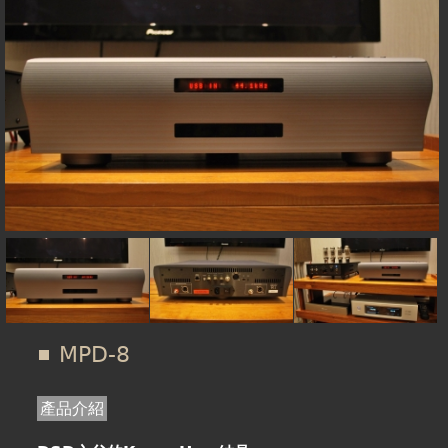
在
線上商城
這
裡
MPD-8
產品介紹