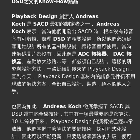
DSD之父的Know-How結晶
Playback Design
創辦人
Andreas
Koch
是
SACD
最初的制定者之一，
Andreas
Koch
表示，當時他們開發出 SACD 時，根本沒有錄音
室有可剪輯、處理
DSD
的相關設備，所以他們必須從
頭開始設計所有的器材與設備，讓錄音室可使用。當時
連解碼晶片都沒有，因此像是
ADC 轉換器
、
DAC 轉
換器
、差動放大線路…等，都必須自己設計。這樣的研
究與設計方法，一路延續到後來的 Playback Design 。
直到今天， Playback Design 器材內的諸多元件仍不用
現成的解決方案，全部自己設計、製造，絕不假他人之
手。
也因為如此，
Andreas Koch
徹底掌握了 SACD 與
DSD 當中的全盤技術，其中有一項最重要的是演算法。
10 年淬鍊下來， Playback Design 的演算法已經非常
成熟。他們掌握了演算法的關鍵技術，採可程式化設
計，因此可以不斷更新，只要透過演算法的升級，便可