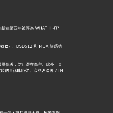
連續四年被評為 WHAT Hi-Fi?
kHz）、DSD512 和 MQA 解碼功
輸入過壓保護，防止潛在傷害。此外，直
時的音訊咔嗒聲。這些改進將 ZEN
它還擁有一個內建耳機擴大機，配備平衡