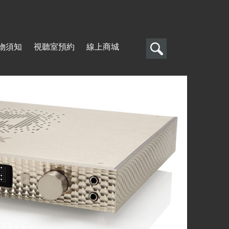
搜
物須知
視聽室預約
線上商城
尋
搜
尋
表
單