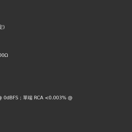
定)
00Ω
0dBFS；單端 RCA <0.003% @