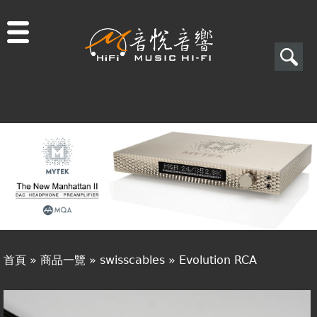
Jump to navigation
搜
尋
搜
關於音悅
尋
最新消息
表
商品一覽
單
二手專區
視聽專欄
首頁
»
商品一覽
»
swisscables
»
Evolution RCA
購物須知
您
視聽室預約