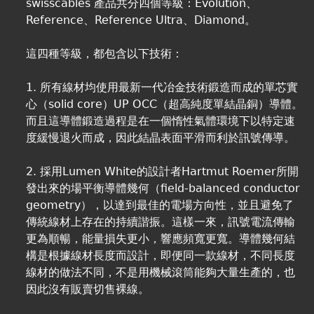
swisscables 產品共分四個等級：Evolution、
Reference、Reference Ultra、Diamond。
這四種等級，都包含以下技術：
1. 所有線材均使用最新一代冶金技術鍛造而成的單芯實
心（solid core）UP OCC（超高純度單結晶銅）導體。
而且這導體鍛造過程是在一個惰性氣體環境下以特定速
度緩慢退火而成，因此結晶表面平滑而利於訊號傳導。
2. 採用Lumen White的設計者Hartmut Roemer所開
發出來的場平衡導體幾何（field-balanced conductor
geometry），以達到最佳的電場方向性，並且避免了
傳統線材上存在的持續諧振。這樣一來，訊號電流傳輸
更為順暢，能量損失更小，響應頻寬更寬。導體幾何結
構是根據線材長度而設計，即便同一款線材，不同長度
線材的做法不同，不是用機械滾筒能夠大量生產的，也
因此沒有販賣切售裸線。