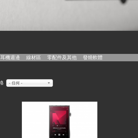
與耳機週邊
線材區
零配件及其他
發燒軟體
格
- 任何 -