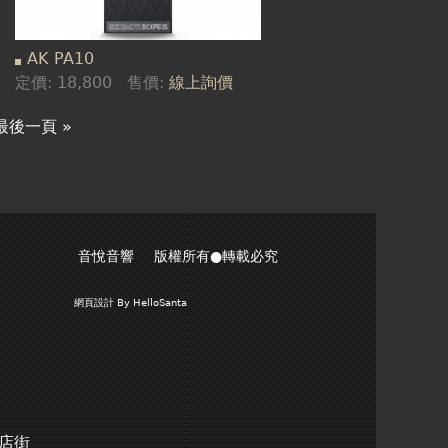
AK PA10
定價:
18,800
售價:
線上詢價
最後一頁 »
音悅音響 版權所有●轉載必究
網頁設計
By HelloSanta
商店街