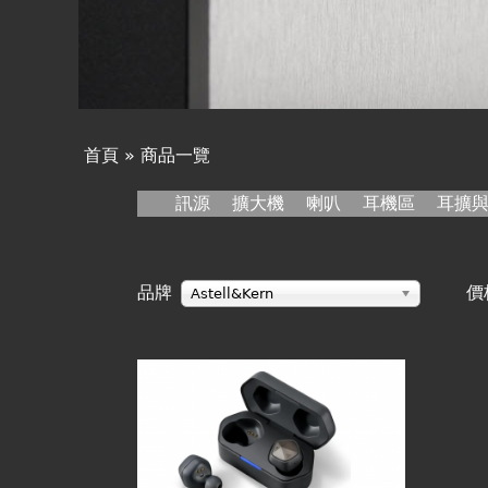
線上商城
首頁
»
商品一覽
您
訊源
擴大機
喇叭
耳機區
耳擴
在
品牌
價
這
Astell&Kern
裡
頁
面