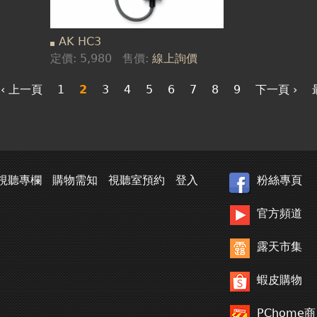
AK HC3
定價:
5,980
售價:
線上詢價
‹ 上一頁
1
2
3
4
5
6
7
8
9
下一頁 ›
視聽專欄
購物需知
視聽室預約
登入
粉絲專頁
官方頻道
露天市集
蝦皮購物
PChome