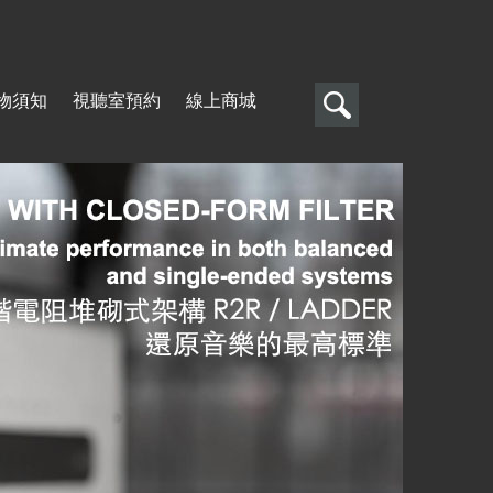
搜
物須知
視聽室預約
線上商城
尋
搜
尋
表
單