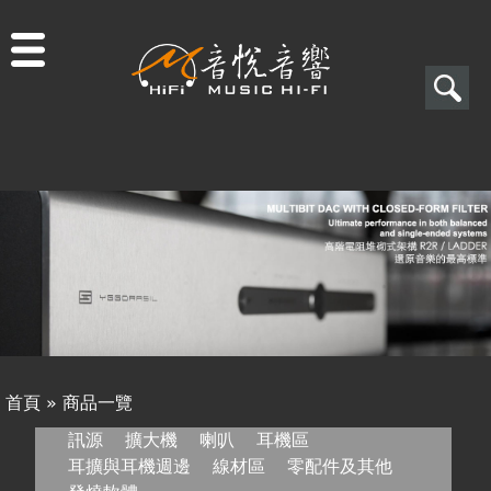
Jump to navigation
搜
尋
搜
關於音悅
尋
最新消息
表
商品一覽
單
二手專區
視聽專欄
首頁
»
商品一覽
購物須知
您
訊源
擴大機
喇叭
耳機區
耳擴與耳機週邊
線材區
零配件及其他
視聽室預約