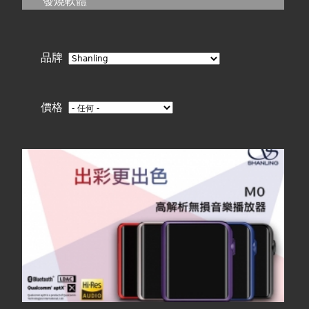
在
發燒軟體
線上商城
這
品牌
裡
價格