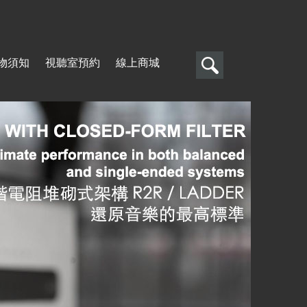
搜
物須知
視聽室預約
線上商城
尋
搜
尋
表
單