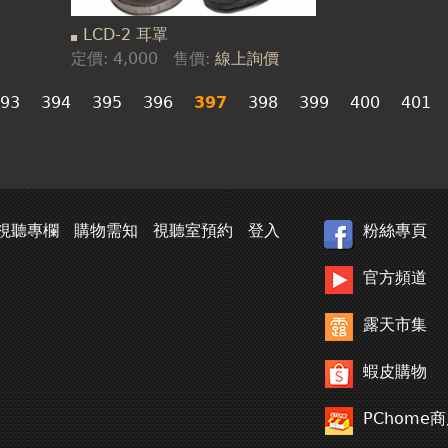
LCD-2 耳罩
定價:
4,000
售價:
線上詢價
93
394
395
396
397
398
399
400
401
視聽專欄
購物需知
視聽室預約
登入
粉絲專頁
官方頻道
露天市集
蝦皮購物
PChome