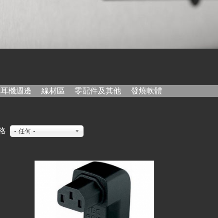
與耳機週邊
線材區
零配件及其他
發燒軟體
格
- 任何 -