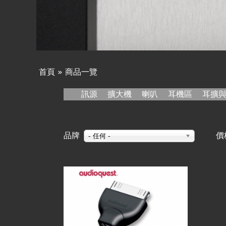
線上商城
首頁
»
商品一覽
您
訊源
擴大機
喇叭
耳機區
耳擴
在
品牌
價
這
- 任何 -
裡
頁
面