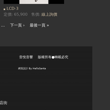
LCD-3
定價:
65,900
售價:
線上詢價
…
下一頁 ›
最後一頁 »
音悅音響 版權所有●轉載必究
網頁設計
By HelloSanta
商店街