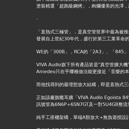
塗裝精選「超跑級鋼烤」，絢爛優美的光澤，讓V
-
「直熱式三極管」，是真空管世界中最為被推
發展自上世紀30年代，盛行於第三工業革命
WE的「300B」，RCA的「2A3」、「84
VIVA Audio旗下所有產品皆是"真空管擴
Amedeo只在乎哪種做法能更接近「音樂的
而他找尋到的最理想放大結構，即是直熱式三
正如該廠旗艦耳擴「VIVA Audio Egois
訊號管為6N6P+6SN7GT及一對5U4G
純手工搭棚架構，單端A類放大+無負迴授設