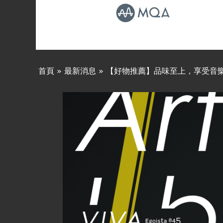
線上商城
首頁
»
最新消息
»
【好物推薦】品味至上，享受音樂中的浪漫
您
在
這
裡