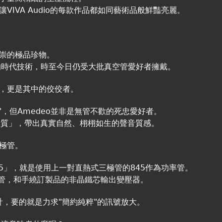
IVA Audio的每款作品都如同藝術品般鮮豔亮麗。
崇的極品珍物。
的時代技術，時至今日仍受大批真空管愛好者擁戴。
5」，更是其中的佼佼者。
大機"，但Amedeo並非是無管不歡的死忠愛好者。
本質」，帶出真實自然、栩栩如生的聲音質感。
極管。
ta 845」，就是使用上一對直熱式三極管的845作為功率管。
B整流管，和手繞訂製品的非晶鐵芯輸出變壓器。
計，要的就是力求"簡約純粹"的訊號放大。