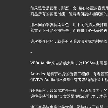
如果聲音是藝術，那麼一套"精心搭配的音響
窮盡所有的藝術潛能，追尋者所謂終極演藝的
用不同的喇叭調染音色，用不同的擴大機打造
善書者不可能不擇筆墨，而費盡千心執著於再
這次要介紹的，就是有者唱片演奏家精神的義大利
-
VIVA Audio來自於義大利，於1996年由現領導
Amedeo是科班出身的聲音工程師，有者
但VIVA Audio卻不像SPL有者強烈的錄
對他而言，音響器材是一種「藝術創造力」的
過往長時間接觸"真實器樂"的深刻記憶，才
旗下產品皆生產於義大利，堅持純人工組裝，