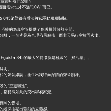
，這意味者什麼呢？
高帳面需求也才不過"10W"而已。
ta 845絕對都有辦法將它驅動服服貼貼。
機殼"，巧妙的為真空管提供了保護柵與散熱空間。
分離，一切皆是為合理佈局服務，而非天馬行空故弄玄虛。
goista 845的最大的特徵就是極緻的「鮮活感」。
鮮明。
和的聲音線調，產生出獨特而深情的聲音韻味。
段的"空靈飄逸"。
，都變得如此的突出容易察覺。
寬闊的音場。
的縱深推砌出強烈的立體感。