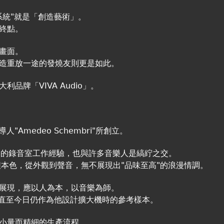
系統"就是「創造藝術」。
終點。
畫面。
造重放一途的發燒友則更是如此。
品牌「VIVA Audio」。
人"Amedeo Schembri"所創立。
豐富的錄音室工作經驗，也與許多音樂人是縞紵之交。
音工程本色，從外觀到聲音，無不展現出"品味至高"的浪漫情調。
展現，應以人為本，以音樂為師。
是直至今日仍作為他設計擴大機時的參考樣本。
小量而精細的生產流程。