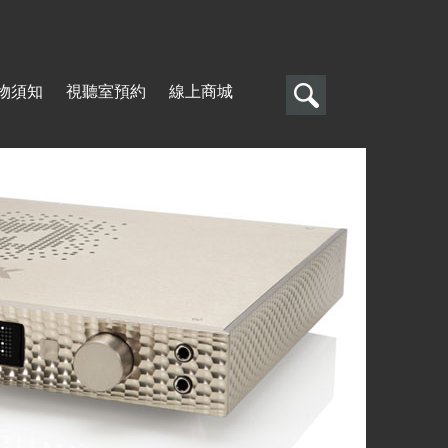
搜
物須知
視聽室預約
線上商城
尋
搜
尋
表
單