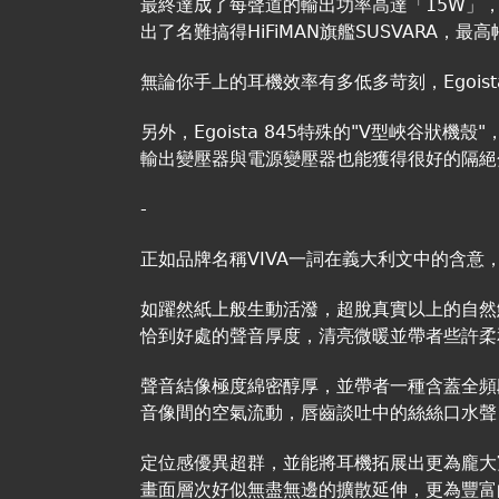
最終達成了每聲道的輸出功率高達「15W」
出了名難搞得HiFiMAN旗艦SUSVARA，最
無論你手上的耳機效率有多低多苛刻，Egois
另外，Egoista 845特殊的"V型峽谷狀
輸出變壓器與電源變壓器也能獲得很好的隔絕
-
正如品牌名稱VIVA一詞在義大利文中的含意，E
如躍然紙上般生動活潑，超脫真實以上的自然
恰到好處的聲音厚度，清亮微暖並帶者些許柔
聲音結像極度綿密醇厚，並帶者一種含蓋全頻
音像間的空氣流動，唇齒談吐中的絲絲口水聲
定位感優異超群，並能將耳機拓展出更為龐大
畫面層次好似無盡無邊的擴散延伸，更為豐富