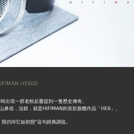
IMAN HE600
時不時出現一群老粉反覆提到一隻歷史傳奇。
鼻祖，沒錯，就是HIFIMAN的首款旗艦作品「HE6」。
，我仍待它如初戀"這句經典調侃。