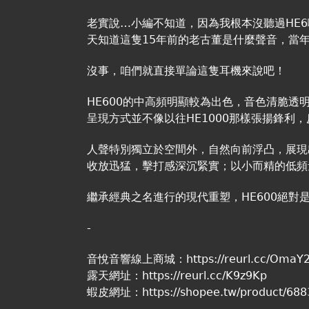
老實說…小編不知道，因為我根本沒聽過HE6啊
天知道這隻15年前的老古董是什麼聲音，當
沒事，咱們就直接單論這隻耳機來說吧！
HE600的中高頻明顯較為出色，音色清脆透
呈現方式並不像以往HE1000那樣張揚鋒利，反倒
人聲特別獨立於空間外，自然向前浮凸，展現
收放迅猛，擊打感深沉緊實；以小而精的低頻
繼承經典之名進行的現代重塑，HE600絕對
-
音悅音響線上商城：
https://reurl.cc/OmaY
露天網址：
https://reurl.cc/K9z9Kp
蝦皮網址：
https://shopee.tw/product/6