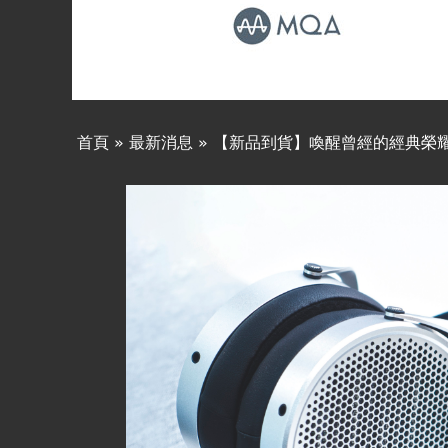
線上商城
首頁
»
最新消息
»
【新品到貨】喚醒曾經的經典榮耀 - H
您
在
這
裡