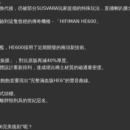
。
代後，仍被部分SUSVARA玩家提倡的特殊玩法，直捅喇叭擴
隻曾經的傳奇機種 - 「HIFIMAN HE600」
，HE600採用了近期開發的兩項新技術。
振膜」，對比原版再減40%厚度。
體設計重新排列，達成堪比稀土材質的磁通量密度。
飽飽並重現出"完整滿血版HE6"的聲音曲線。
式頭樑。
離脖頸刑具的世紀惡名。
E6完美復刻"呢？