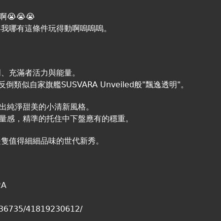
😭😭😭
年我哪有這條件玩得動啊嗚嗚嗚。
明、充滿者活力與能量。
類似自家旗艦SUSVARA Unveiled般"飄逸透明"。
出純淨甜美的小清新風格。
量感，精準的托住中下盤應有的穩重。
是隻值得細細品味的世代新秀。
2A
8836735/41819230612/