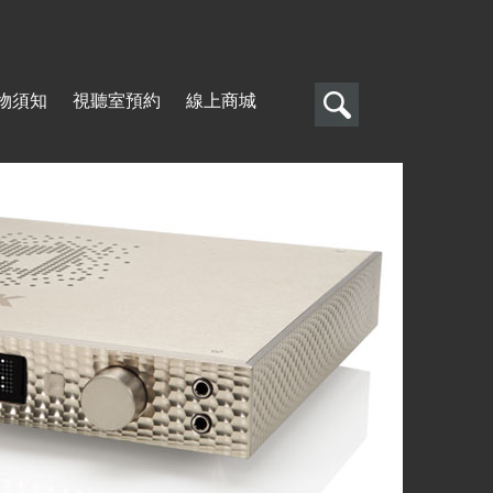
搜
物須知
視聽室預約
線上商城
尋
搜
尋
表
單