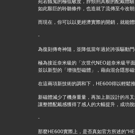
宛若餓鬼的極低敏度，脖頸刑具般的配戴體驗
如此艱巨的聆聽條件，也造就了流傳至今改朝換
而現在，你可以以更經濟實際的開銷，就能體驗到這
-
為復刻傳奇神隨，並降低當年過於誇張驅動門檻
極為接近奈米級的「次世代NEO超奈米級平面
並以新型的「增強型磁體」，藉由混合隱形磁
在這兩項新技術的調和下，HE600得以輕鬆推
新磁體減少了機身重量，再加上新設計的吊叉
讓整體配戴感獲得了感人的大幅提升，成功脫
-
那麼HE600實際上，是否真如官方所述的"H