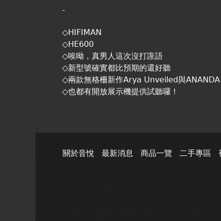
-
◇HIFIMAN
◇HE600
◇唉呦，真男人這次沒打誑語
◇新型號確實都比預期的還好聽
◇兩款無格柵新作Arya Unveiled與ANANDA U
◇也都有開放展示機提供試聽囉！
關於音悅
最新消息
商品一覽
二手專區