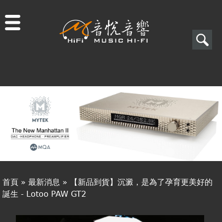
Jump to navigation
搜
尋
搜
關於音悅
尋
最新消息
表
商品一覽
單
二手專區
視聽專欄
首頁
»
最新消息
»
【新品到貨】沉澱，是為了孕育更美好的
購物須知
誕生 - Lotoo PAW GT2
您
視聽室預約