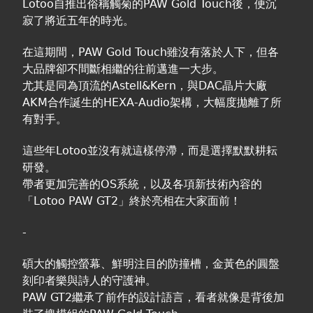
Lotoo自推出俗稱觸菊的PAW Gold Touch後，便沉
寂了將近五年的時光。
在這期間，PAW Gold Touch雖沒有落於人下，但各
大品牌卻不間斷相繼的往前邁進一大步。
尤其是同為頂流的Astell&Kern，與DAC晶片大廠
AKM合作誕生的HEXA-Audio架構，大幅度拋離了所
有對手。
這些年Lotoo並沒有就這樣停滯，而是選擇默默耕耘
研發。
帶者更加完善的OS系統，以及各項新技術內容的
「Lotoo PAW GT2」終於亮相在大家面前！
-
碩大的觸控螢幕、鮮明注目的防撞槽，金黃色的圓盤
刻印者樂與詩人的守護神。
PAW GT2繼承了前作的設計語言，看者就像是背後加