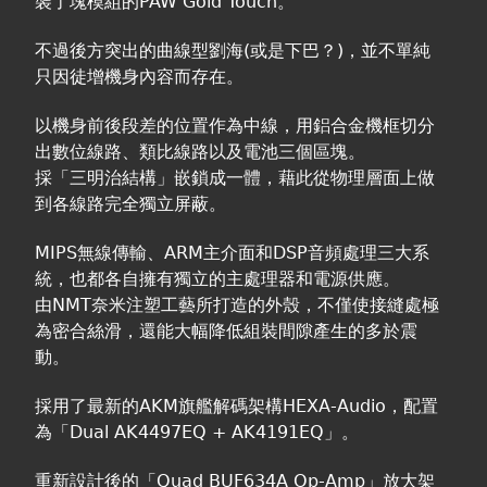
裝了塊模組的PAW Gold Touch。
不過後方突出的曲線型劉海(或是下巴？)，並不單純
只因徒增機身內容而存在。
以機身前後段差的位置作為中線，用鋁合金機框切分
出數位線路、類比線路以及電池三個區塊。
採「三明治結構」嵌鎖成一體，藉此從物理層面上做
到各線路完全獨立屏蔽。
MIPS無線傳輸、ARM主介面和DSP音頻處理三大系
統，也都各自擁有獨立的主處理器和電源供應。
由NMT奈米注塑工藝所打造的外殼，不僅使接縫處極
為密合絲滑，還能大幅降低組裝間隙產生的多於震
動。
採用了最新的AKM旗艦解碼架構HEXA-Audio，配置
為「Dual AK4497EQ + AK4191EQ」。
重新設計後的「Quad BUF634A Op-Amp」放大架