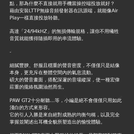
點，那為什麼不直接就用手機當操控端投放就好？
藉由安裝LTTP無線音頻發射器在訊源端，就能像Air
Play一樣直接投放聆聽。
高達「24/94kHZ」的無損傳輸規格，讓你不用犧牲
音質就能獲得隨插即用的串流體驗。
-
細膩豐腴、舒服且穩重的聲音密度，不僅僅只是結像
本身，更充斥在整體空間內的氣息流動。
碩大的聲音畫面，搭配深邃的音場縱深，使一種宏偉
莊重的攏絡氛圍油然而生。
PAW GT2十分耐聽…等，小編是絕不會僅僅只用如此
淺白的方式來形容。
它的引人入勝是來自絕對成熟的均衡勻稱，以及完全
掌握並闡述出耳機全貌所塑造出的愉悅體驗。