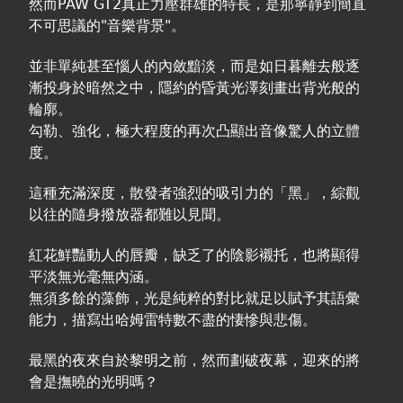
然而PAW GT2真正力壓群雄的特長，是那寧靜到簡直
不可思議的"音樂背景"。
並非單純甚至惱人的內斂黯淡，而是如日暮離去般逐
漸投身於暗然之中，隱約的昏黃光澤刻畫出背光般的
輪廓。
勾勒、強化，極大程度的再次凸顯出音像驚人的立體
度。
這種充滿深度，散發者強烈的吸引力的「黑」，綜觀
以往的隨身撥放器都難以見聞。
紅花鮮豔動人的唇瓣，缺乏了的陰影襯托，也將顯得
平淡無光毫無內涵。
無須多餘的藻飾，光是純粹的對比就足以賦予其語彙
能力，描寫出哈姆雷特數不盡的悽慘與悲傷。
最黑的夜來自於黎明之前，然而劃破夜幕，迎來的將
會是撫曉的光明嗎？