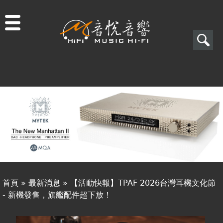
Jump to navigation
搜
尋
搜
關於音悅
尋
最新消息
表
商品一覽
單
二手專區
視聽專欄
首頁
»
最新消息
»
【活動快報】TPAF 2026台灣耳機文化節
購物須知
- 新機發售，旗艦配件超下放！
您
視聽室預約