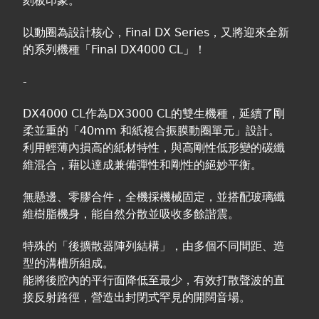
刻板印象。
以動圈為設計核心，Final DX Series，又將迎來全新
的系列機種「Final DX4000 CL」！
-
DX4000 CL作為DX3000 CL的雙生機種，延續了剛
柔並重的「40mm 和紙複合振膜動圈單元」設計。
利用輕薄內損高的紙材特性，與高剛性低形變的碳纖
維混合，藉以達成兼備彈性和剛性的絕妙平衡。
無懸邊、零膠合件，全機採機械固定，並搭配玻璃纖
維樹脂機身，能自然分散並吸收多餘諧震。
特殊的「後擴散器陣列結構」，由多個不同間距、造
型的溝槽所組成。
能將後腔內的平行面降低至最少，有效打散聲波的直
接反射路徑，營造出封閉式罕見的開闊音場。