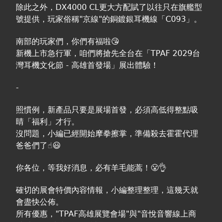
除此之外，DX4000 CL更大方配賦了以往只在旗艦型
號提供，玩家俗稱"京線"的銅鍍銀耳機線「C093」。
南部的玩家們，你們有福啦😘
新機上市急行軍，咱們將搶先全台在「TPAF 2029台
灣耳機文化節 - 高雄首發場」展出體驗！
-
照慣例，新產品只要是展場首發，必須高低得整點吸
睛「福利」才行。
沒問題，小編已經開始摩拳擦掌，準備殺去霍霍代理
爸爸們了☝️😃
你各位，等我好消息，必有羊毛能蒿！😤👌
確切的展會特價內容情報，小編整理整理，這幾天就
會盡快公佈。
所有優惠，"TPAF高雄展覽會場"與"音悅音響線上商