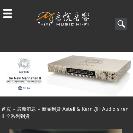
Jump to navigation
搜
尋
搜
關於音悅
尋
最新消息
表
商品一覽
單
二手專區
視聽專欄
首頁
»
最新消息
»
新品到貨 Astell & Kern /JH Audio siren
購物須知
II 全系列到貨
您
視聽室預約