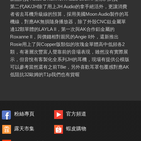
第二代AK/JH除了用上JH Audio的拿手絕活外，更讓消費
者省去耳機升級線的預算，採用美國Moon Audio製作的耳
機線，對應AK無損隨身播放器，除了外殼CNC鈦金屬單
邊12顆單體的LAYLA II，第一次與AK合作鋁金屬的
Roxanne II，與價錢相對親民的Angie II外，還新推出
Rosie用上了與Copper版類似的玫瑰金單體高中低頻各2
顆，有著層次豐富人聲靠前的音場表現，雖然沒有實際展
示，但音悅有客製化全系列JH的耳機，現場有提供公模版
可以參考當然還有之前T8ie，另外喜歡耳罩包覆感對應AK
低阻抗32歐姆的T1p我們也有貨喔
粉絲專頁
官方頻道
露天市集
蝦皮購物