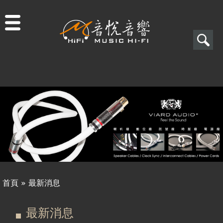
Jump to navigation
搜
尋
搜
關於音悅
尋
最新消息
表
商品一覽
單
二手專區
視聽專欄
首頁
»
最新消息
購物須知
您
頁
最新消息
視聽室預約