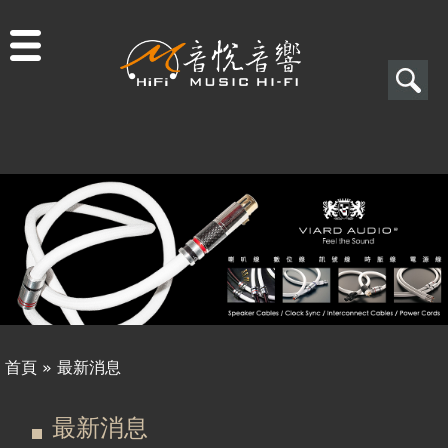
Jump to navigation
搜
尋
搜
關於音悅
尋
最新消息
表
商品一覽
單
二手專區
視聽專欄
首頁
»
最新消息
購物須知
您
頁
最新消息
視聽室預約