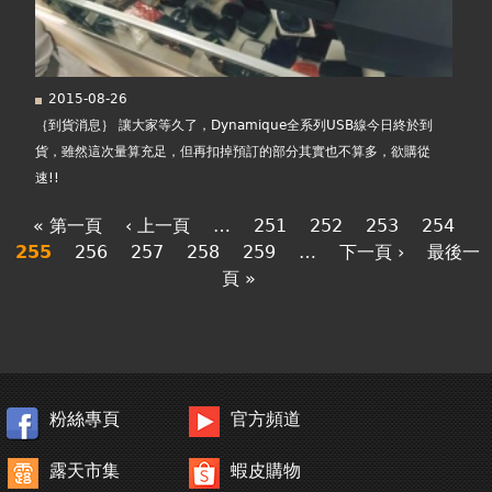
2015-08-26
｛到貨消息｝ 讓大家等久了，Dynamique全系列USB線今日終於到
貨，雖然這次量算充足，但再扣掉預訂的部分其實也不算多，欲購從
速!!
« 第一頁
‹ 上一頁
…
251
252
253
254
255
256
257
258
259
…
下一頁 ›
最後一
頁 »
粉絲專頁
官方頻道
露天市集
蝦皮購物