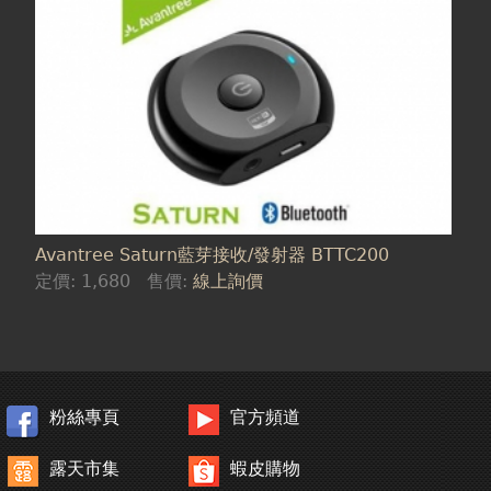
Avantree Saturn藍芽接收/發射器 BTTC200
定價:
1,680
售價:
線上詢價
粉絲專頁
官方頻道
露天市集
蝦皮購物