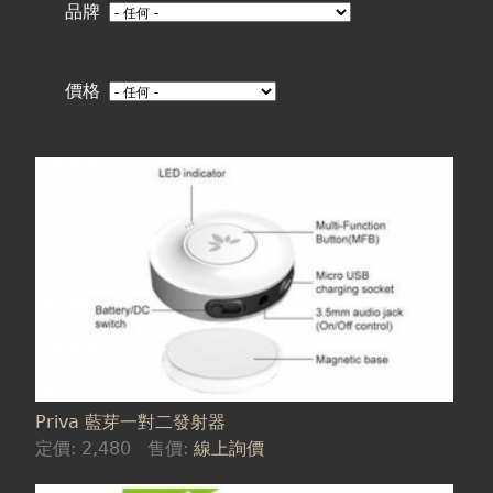
在
品牌
這
價格
裡
Priva 藍芽一對二發射器
定價:
2,480
售價:
線上詢價