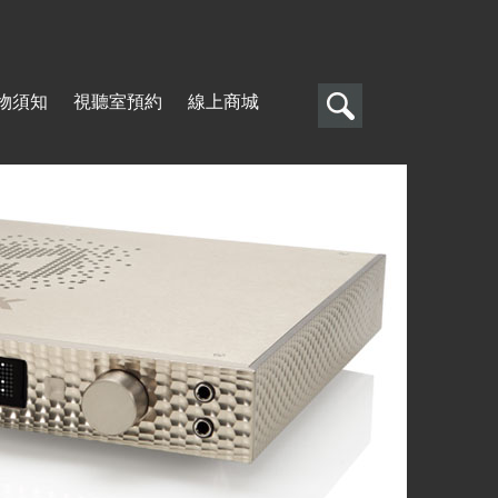
搜
物須知
視聽室預約
線上商城
尋
搜
尋
表
單