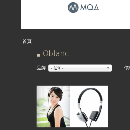
首頁
您
Oblanc
在
品牌
價
- 任何 -
這
裡