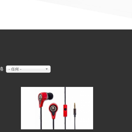
格
- 任何 -