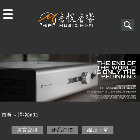
Jump to navigation
搜
尋
搜
關於音悅
尋
最新消息
表
商品一覽
單
二手專區
視聽專欄
首頁
»
購物須知
購物須知
您
購買資訊
產品詢價
(作用中頁籤)
線上下單
購買資訊