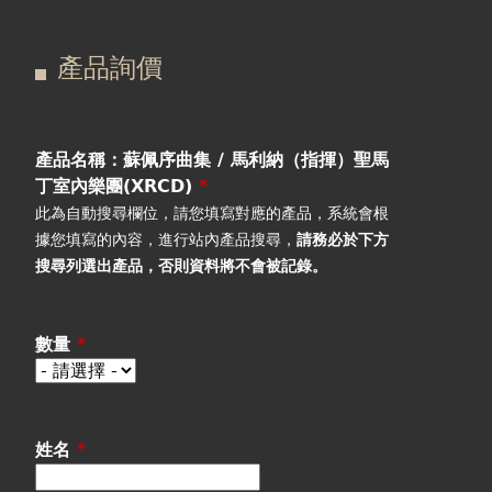
在
主
產品詢價
這
要
產品詢價
線上下單
裡
索
視聽室預約
引
產品名稱：蘇佩序曲集 / 馬利納（指揮）聖馬
丁室內樂團(XRCD)
*
線上商城
標
此為自動搜尋欄位，請您填寫對應的產品，系統會根
據您填寫的內容，進行站內產品搜尋，
請務必於下方
籤
搜尋列選出產品
，否則資料將不會被記錄。
數量
*
姓名
*