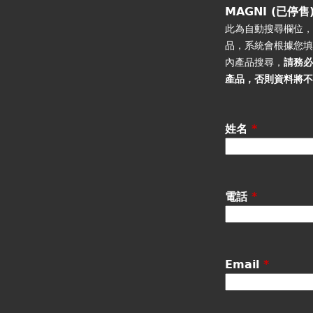
籤
MAGNI (已停售
此為自動搜尋欄位
品，系統會根據您
內產品搜尋，
請務
產品
，否則資料將
姓名
*
電話
*
Email
*