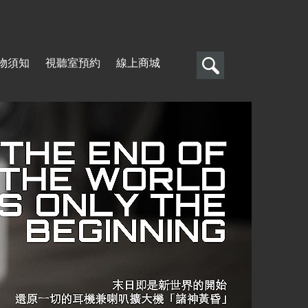
搜
物須知
視聽室預約
線上商城
尋
搜
尋
表
單