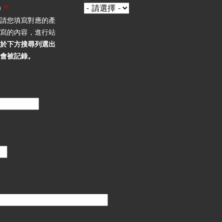
)
*
，請您填寫對應的產
填寫的內容，進行站
必於下方搜尋列選出
不會被記錄。