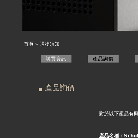
產品詢價
線上下單
視聽室預約
首頁
»
購物須知
您
線上商城
購買資訊
產品詢價
(作用中頁
在
主
這
要
產品詢價
裡
索
引
對於以下產品有
標
產品名稱：Schiit