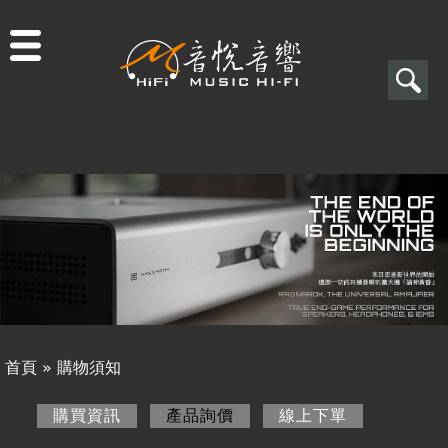
Jump to navigation
搜
尋
搜
關於音悅
尋
最新消息
表
商品一覽
單
二手專區
視聽專欄
首頁
»
購物須知
購物須知
您
購買資訊
產品詢價
(作用中頁籤)
線上下單
購買資訊