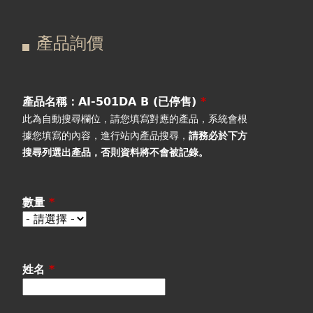
在
主
產品詢價
這
要
產品詢價
線上下單
裡
索
視聽室預約
引
產品名稱：AI-501DA B (已停售)
*
此為自動搜尋欄位，請您填寫對應的產品，系統會根
線上商城
標
據您填寫的內容，進行站內產品搜尋，
請務必於下方
搜尋列選出產品
，否則資料將不會被記錄。
籤
數量
*
姓名
*