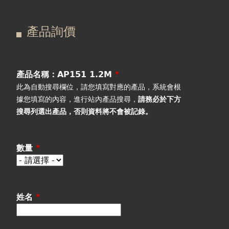
在
主
產品詢價
這
要
產品詢價
線上下單
裡
索
視聽室預約
引
產品名稱：AP151 1.2M
*
此為自動搜尋欄位，請您填寫對應的產品，系統會根
線上商城
標
據您填寫的內容，進行站內產品搜尋，
請務必於下方
搜尋列選出產品
，否則資料將不會被記錄。
籤
數量
*
姓名
*