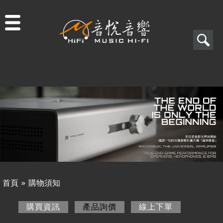
Jump to navigation
搜
尋
搜
關於音悅
尋
最新消息
表
商品一覽
單
二手專區
視聽專欄
首頁
»
購物須知
購物須知
您
購買資訊
產品詢價
(作用中頁籤)
線上下單
購買資訊