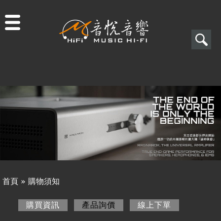
Jump to navigation
搜
尋
搜
關於音悅
尋
最新消息
表
商品一覽
單
二手專區
視聽專欄
首頁
»
購物須知
購物須知
您
購買資訊
產品詢價
(作用中頁籤)
線上下單
購買資訊