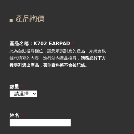
在
主
產品詢價
這
要
產品詢價
線上下單
裡
索
視聽室預約
引
產品名稱：K702 EARPAD
*
此為自動搜尋欄位，請您填寫對應的產品，系統會根
線上商城
標
據您填寫的內容，進行站內產品搜尋，
請務必於下方
搜尋列選出產品
，否則資料將不會被記錄。
籤
數量
*
姓名
*