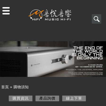
Jump to navigation
搜
尋
搜
關於音悅
尋
最新消息
表
商品一覽
單
二手專區
視聽專欄
首頁
»
購物須知
購物須知
您
購買資訊
產品詢價
(作用中頁籤)
線上下單
購買資訊