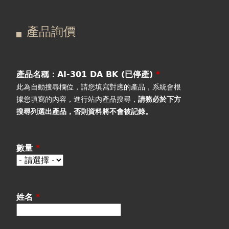
在
主
產品詢價
這
要
產品詢價
線上下單
裡
索
視聽室預約
引
產品名稱：AI-301 DA BK (已停產)
*
此為自動搜尋欄位，請您填寫對應的產品，系統會根
線上商城
標
據您填寫的內容，進行站內產品搜尋，
請務必於下方
搜尋列選出產品
，否則資料將不會被記錄。
籤
數量
*
姓名
*