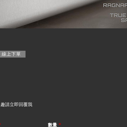
籤)
線上下單
興趣請立即回覆我
*
數量
*