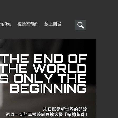
搜
物須知
視聽室預約
線上商城
尋
搜
尋
表
單