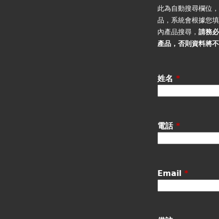
籤
此為自動搜尋欄位
品，系統會根據您
內產品搜尋，
請務
產品
，否則資料將
姓名
*
電話
*
Email
*