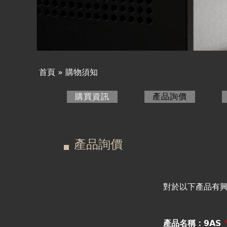
產品詢價
線上下單
視聽室預約
首頁
»
購物須知
您
線上商城
購買資訊
產品詢價
(作用中頁
在
主
這
要
產品詢價
裡
索
引
對於以下產品有
標
產品名稱：9AS