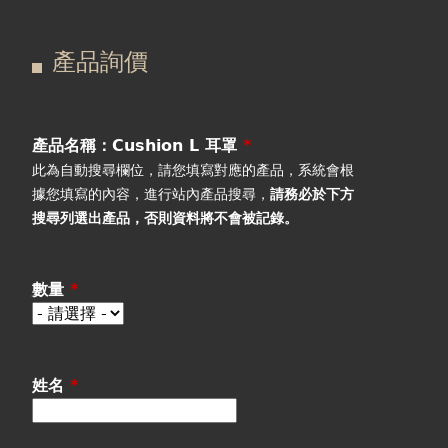
在
主
產品詢價
這
要
產品詢價
線上下單
裡
索
視聽室預約
引
產品名稱：Cushion L 耳罩
*
此為自動搜尋欄位，請您填寫對應的產品，系統會根
線上商城
標
據您填寫的內容，進行站內產品搜尋，
請務必於下方
搜尋列選出產品
，否則資料將不會被記錄。
籤
數量
*
姓名
*