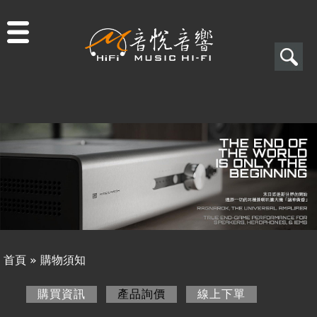
Jump to navigation
搜
尋
搜
關於音悅
尋
最新消息
表
商品一覽
單
二手專區
視聽專欄
首頁
»
購物須知
購物須知
您
購買資訊
產品詢價
(作用中頁籤)
線上下單
購買資訊