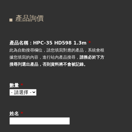
在
主
產品詢價
這
要
產品詢價
線上下單
裡
索
視聽室預約
引
產品名稱：HPC-35 HD598 1.3m
*
此為自動搜尋欄位，請您填寫對應的產品，系統會根
線上商城
標
據您填寫的內容，進行站內產品搜尋，
請務必於下方
搜尋列選出產品
，否則資料將不會被記錄。
籤
數量
*
姓名
*