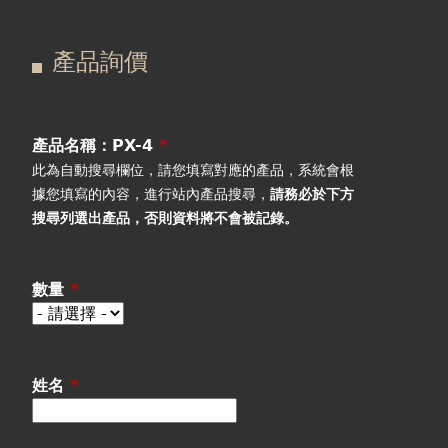
在
主
產品詢價
這
要
產品詢價
線上下單
裡
索
視聽室預約
引
產品名稱：PX-4
*
此為自動搜尋欄位，請您填寫對應的產品，系統會根
線上商城
標
據您填寫的內容，進行站內產品搜尋，
請務必於下方
搜尋列選出產品
，否則資料將不會被記錄。
籤
數量
*
姓名
*