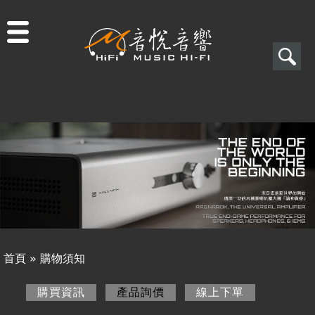
Jump to navigation
搜
尋
搜
關於音悅
尋
最新消息
表
商品一覽
單
二手專區
視聽專欄
首頁
»
購物須知
購物須知
您
購買資訊
產品詢價
(作用中頁籤)
線上下單
購買資訊