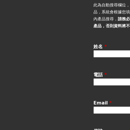
籤
此為自動搜尋欄位
品，系統會根據您
內產品搜尋，
請務
產品
，否則資料將
姓名
*
電話
*
Email
*