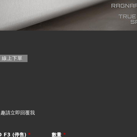
籤)
線上下單
興趣請立即回覆我
 F3 (停售)
*
數量
*