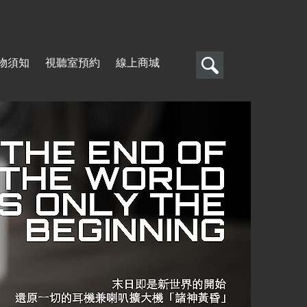
搜
物須知
視聽室預約
線上商城
尋
搜
尋
表
單