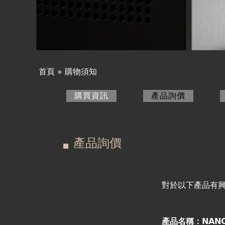
產品詢價
線上下單
視聽室預約
首頁
»
購物須知
您
線上商城
購買資訊
產品詢價
(作用中頁
在
主
這
要
產品詢價
裡
索
引
對於以下產品有
標
產品名稱：NANO