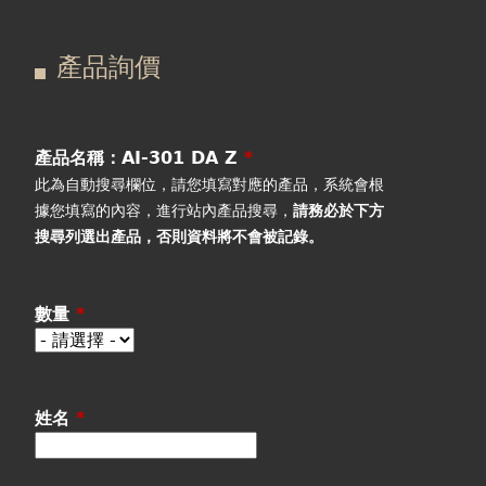
在
主
產品詢價
這
要
產品詢價
線上下單
裡
索
視聽室預約
引
產品名稱：AI-301 DA Z
*
此為自動搜尋欄位，請您填寫對應的產品，系統會根
線上商城
標
據您填寫的內容，進行站內產品搜尋，
請務必於下方
搜尋列選出產品
，否則資料將不會被記錄。
籤
數量
*
姓名
*