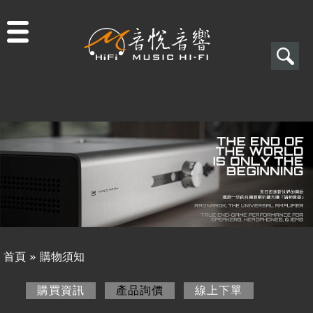
Jump to navigation
搜
尋
搜
關於音悅
尋
最新消息
表
商品一覽
單
二手專區
視聽專欄
首頁
»
購物須知
購物須知
您
購買資訊
產品詢價
(作用中頁籤)
線上下單
購買資訊