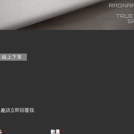
籤)
線上下單
興趣請立即回覆我
G
*
數量
*