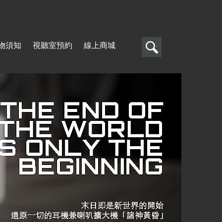
搜
物須知
視聽室預約
線上商城
尋
搜
尋
表
單