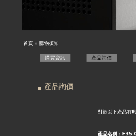
產品詢價
線上下單
視聽室預約
首頁
»
購物須知
您
線上商城
購買資訊
產品詢價
(作用中頁
在
主
這
要
產品詢價
裡
索
引
對於以下產品有
標
產品名稱：F35 