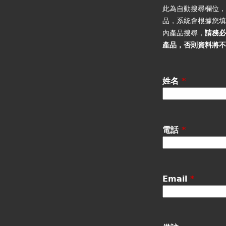
籤
此為自動搜尋欄位
品，系統會根據您
內產品搜尋，
請務
產品
，否則資料將
姓名
*
電話
*
Email
*