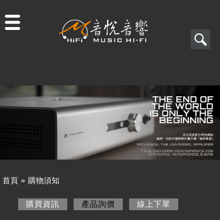
Jump to navigation
搜
尋
搜
關於音悅
尋
最新消息
表
商品一覽
單
二手專區
視聽專欄
首頁
»
購物須知
購物須知
您
購買資訊
產品詢價
(作用中頁籤)
線上下單
購買資訊