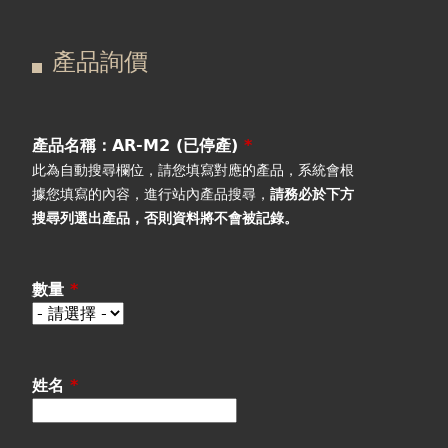
在
主
產品詢價
這
要
產品詢價
線上下單
裡
索
視聽室預約
引
產品名稱：AR-M2 (已停產)
*
此為自動搜尋欄位，請您填寫對應的產品，系統會根
線上商城
標
據您填寫的內容，進行站內產品搜尋，
請務必於下方
搜尋列選出產品
，否則資料將不會被記錄。
籤
數量
*
姓名
*