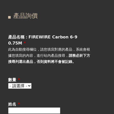
在
主
產品詢價
這
要
產品詢價
線上下單
裡
索
視聽室預約
引
產品名稱：FIREWIRE Carbon 6-9
0.75M
*
線上商城
標
此為自動搜尋欄位，請您填寫對應的產品，系統會根
據您填寫的內容，進行站內產品搜尋，
請務必於下方
籤
搜尋列選出產品
，否則資料將不會被記錄。
數量
*
姓名
*