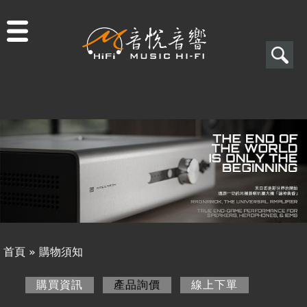
Jump to navigation
搜
尋
搜
關於音悅
尋
最新消息
表
商品一覽
單
二手專區
視聽專欄
首頁
»
購物須知
購物須知
您
購買資訊
產品詢價
(作用中頁籤)
線上下單
購買資訊