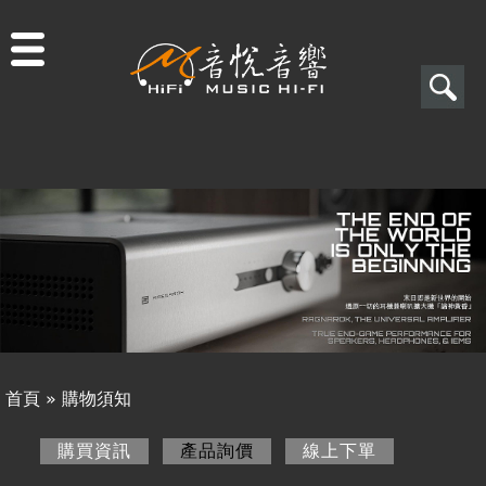
Jump to navigation
搜
尋
搜
關於音悅
尋
最新消息
表
商品一覽
單
二手專區
視聽專欄
首頁
»
購物須知
購物須知
您
購買資訊
產品詢價
(作用中頁籤)
線上下單
購買資訊