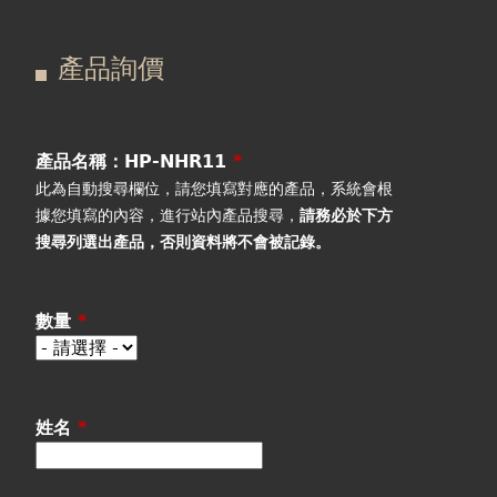
在
主
產品詢價
這
要
產品詢價
線上下單
裡
索
視聽室預約
引
產品名稱：HP-NHR11
*
此為自動搜尋欄位，請您填寫對應的產品，系統會根
線上商城
標
據您填寫的內容，進行站內產品搜尋，
請務必於下方
搜尋列選出產品
，否則資料將不會被記錄。
籤
數量
*
姓名
*