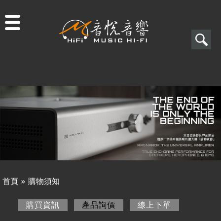
Jump to navigation
搜
尋
搜
關於音悅
尋
最新消息
表
商品一覽
單
二手專區
視聽專欄
首頁
»
購物須知
購物須知
您
購買資訊
產品詢價
(作用中頁籤)
線上下單
購買資訊