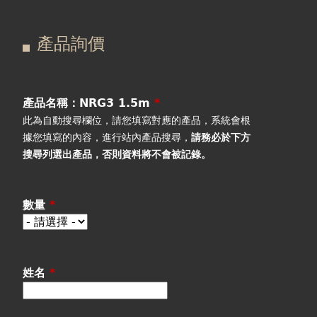
在
主
產品詢價
這
要
產品詢價
線上下單
裡
索
視聽室預約
引
產品名稱：NRG3 1.5m
*
此為自動搜尋欄位，請您填寫對應的產品，系統會根
線上商城
標
據您填寫的內容，進行站內產品搜尋，
請務必於下方
搜尋列選出產品
，否則資料將不會被記錄。
籤
數量
*
姓名
*