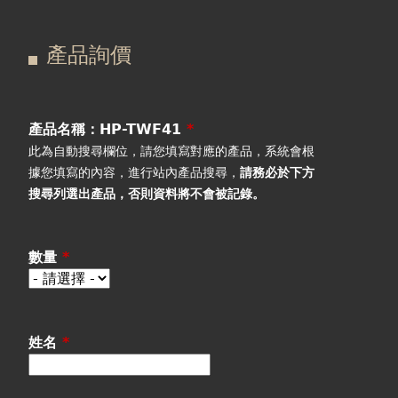
在
主
產品詢價
這
要
產品詢價
線上下單
裡
索
視聽室預約
引
產品名稱：HP-TWF41
*
此為自動搜尋欄位，請您填寫對應的產品，系統會根
線上商城
標
據您填寫的內容，進行站內產品搜尋，
請務必於下方
搜尋列選出產品
，否則資料將不會被記錄。
籤
數量
*
姓名
*