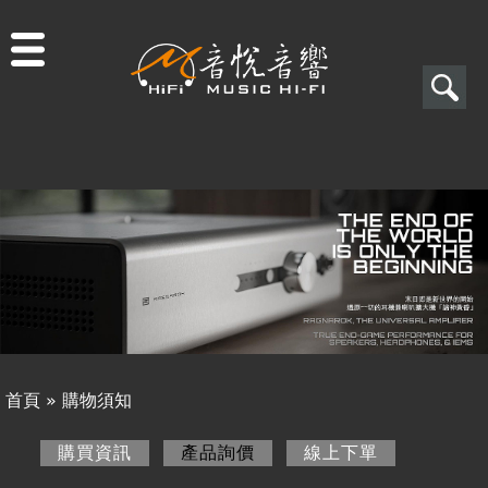
Jump to navigation
搜
尋
搜
關於音悅
尋
最新消息
表
商品一覽
單
二手專區
視聽專欄
首頁
»
購物須知
購物須知
您
購買資訊
產品詢價
(作用中頁籤)
線上下單
購買資訊