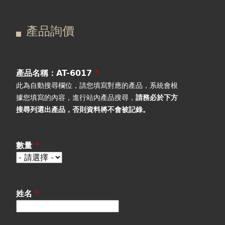
在
主
產品詢價
這
要
產品詢價
線上下單
裡
索
視聽室預約
引
產品名稱：AT-6017
*
此為自動搜尋欄位，請您填寫對應的產品，系統會根
線上商城
標
據您填寫的內容，進行站內產品搜尋，
請務必於下方
搜尋列選出產品
，否則資料將不會被記錄。
籤
數量
*
姓名
*