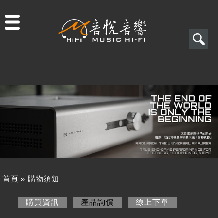
Jump to navigation
搜
尋
搜
關於音悅
尋
最新消息
表
商品一覽
單
二手專區
視聽專欄
首頁
»
購物須知
購物須知
您
購買資訊
產品詢價
(作用中頁籤)
線上下單
購買資訊