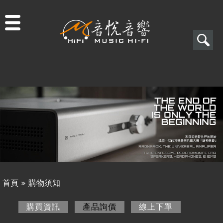
Jump to navigation
搜
尋
搜
關於音悅
尋
最新消息
表
商品一覽
單
二手專區
視聽專欄
首頁
»
購物須知
購物須知
您
購買資訊
產品詢價
(作用中頁籤)
線上下單
購買資訊