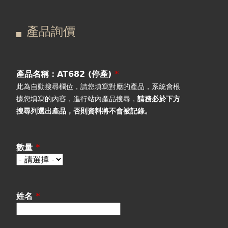
在
主
產品詢價
這
要
產品詢價
線上下單
裡
索
視聽室預約
引
產品名稱：AT682 (停產)
*
此為自動搜尋欄位，請您填寫對應的產品，系統會根
線上商城
標
據您填寫的內容，進行站內產品搜尋，
請務必於下方
搜尋列選出產品
，否則資料將不會被記錄。
籤
數量
*
姓名
*