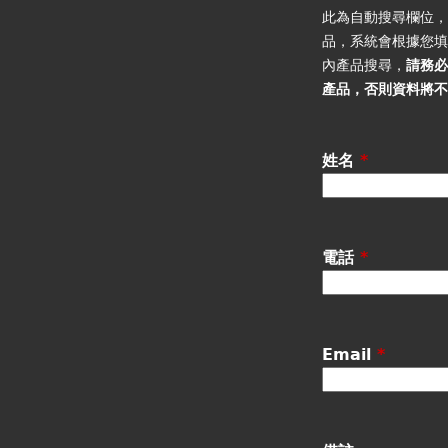
籤
此為自動搜尋欄位
品，系統會根據您
內產品搜尋，
請務
產品
，否則資料將
姓名
*
電話
*
Email
*