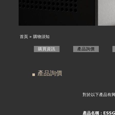
產品詢價
線上下單
視聽室預約
首頁
»
購物須知
您
線上商城
購買資訊
產品詢價
(作用中頁
在
主
這
要
產品詢價
裡
索
引
對於以下產品有
標
產品名稱：ESSG