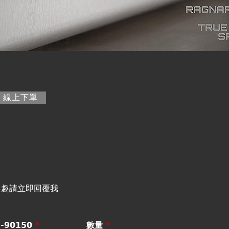
籤)
線上下單
興趣請立即回覆我
-90150
*
數量
*