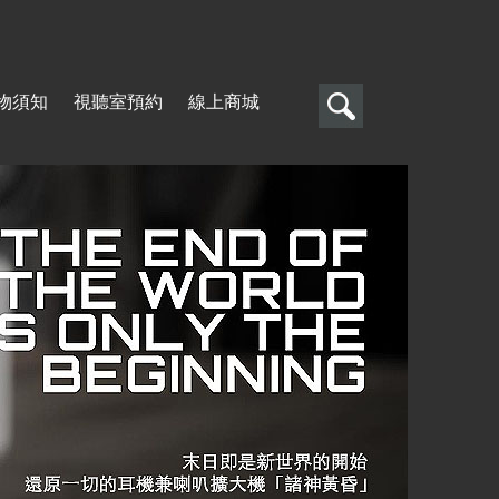
搜
物須知
視聽室預約
線上商城
尋
搜
尋
表
單