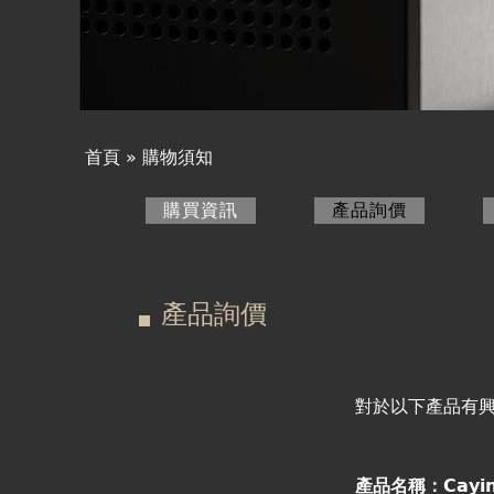
產品詢價
線上下單
視聽室預約
首頁
»
購物須知
您
線上商城
購買資訊
產品詢價
(作用中頁
在
主
這
要
產品詢價
裡
索
引
對於以下產品有
標
產品名稱：Cayin