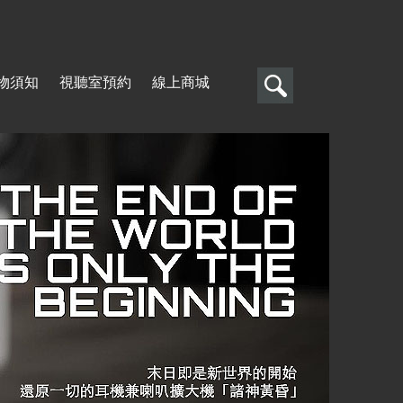
搜
物須知
視聽室預約
線上商城
尋
搜
尋
表
單