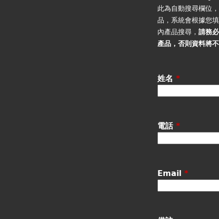
籤
此為自動搜尋欄位
品，系統會根據您
內產品搜尋，
請務
產品
，否則資料將
姓名
*
電話
*
Email
*