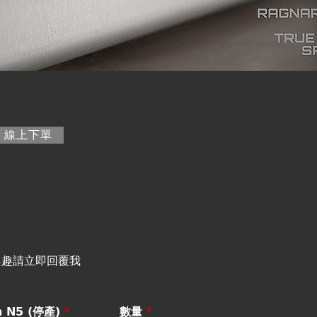
籤)
線上下單
興趣請立即回覆我
 N5 (停產)
*
數量
*