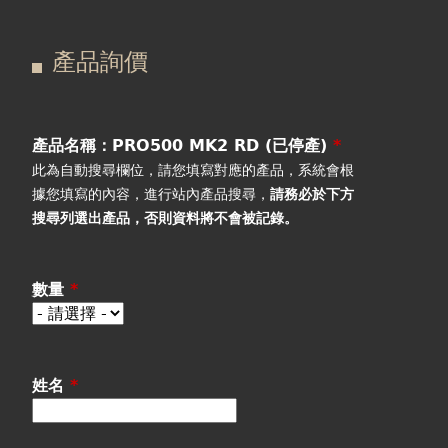
在
主
產品詢價
這
要
產品詢價
線上下單
裡
索
視聽室預約
引
產品名稱：PRO500 MK2 RD (已停產)
*
此為自動搜尋欄位，請您填寫對應的產品，系統會根
線上商城
標
據您填寫的內容，進行站內產品搜尋，
請務必於下方
搜尋列選出產品
，否則資料將不會被記錄。
籤
數量
*
姓名
*