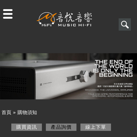
Jump to navigation
搜
尋
搜
關於音悅
尋
最新消息
表
商品一覽
單
二手專區
視聽專欄
首頁
»
購物須知
購物須知
您
購買資訊
產品詢價
(作用中頁籤)
線上下單
購買資訊