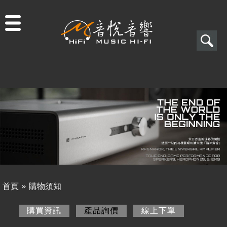
Jump to navigation
搜
尋
搜
關於音悅
尋
最新消息
表
商品一覽
單
二手專區
視聽專欄
首頁
»
購物須知
購物須知
您
購買資訊
產品詢價
(作用中頁籤)
線上下單
購買資訊