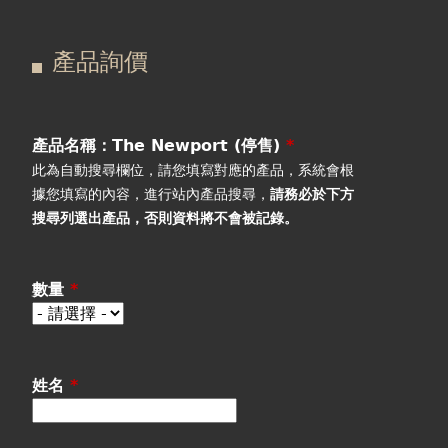
在
主
產品詢價
這
要
產品詢價
線上下單
裡
索
視聽室預約
引
產品名稱：The Newport (停售)
*
此為自動搜尋欄位，請您填寫對應的產品，系統會根
線上商城
標
據您填寫的內容，進行站內產品搜尋，
請務必於下方
搜尋列選出產品
，否則資料將不會被記錄。
籤
數量
*
姓名
*