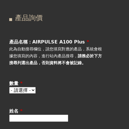
在
主
產品詢價
這
要
產品詢價
線上下單
裡
索
視聽室預約
引
產品名稱：AIRPULSE A100 Plus
*
此為自動搜尋欄位，請您填寫對應的產品，系統會根
線上商城
標
據您填寫的內容，進行站內產品搜尋，
請務必於下方
搜尋列選出產品
，否則資料將不會被記錄。
籤
數量
*
姓名
*