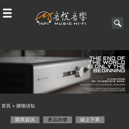
Jump to navigation
搜
尋
搜
關於音悅
尋
最新消息
表
商品一覽
單
二手專區
視聽專欄
首頁
»
購物須知
購物須知
您
購買資訊
產品詢價
(作用中頁籤)
線上下單
購買資訊