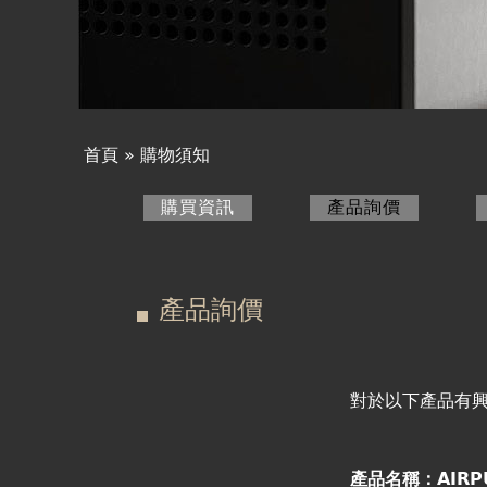
產品詢價
線上下單
視聽室預約
首頁
»
購物須知
您
線上商城
購買資訊
產品詢價
(作用中頁
在
主
這
要
產品詢價
裡
索
引
對於以下產品有
標
產品名稱：AIRPU