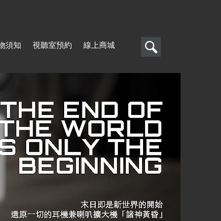
搜
物須知
視聽室預約
線上商城
尋
搜
尋
表
單