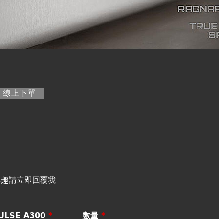
籤)
線上下單
興趣請立即回覆我
LSE A300
*
數量
*