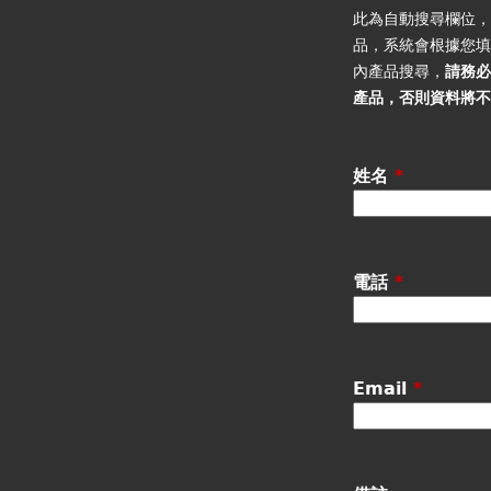
籤
此為自動搜尋欄位
品，系統會根據您
內產品搜尋，
請務
產品
，否則資料將
姓名
*
電話
*
Email
*