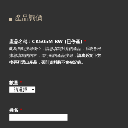
在
主
產品詢價
這
要
產品詢價
線上下單
裡
索
視聽室預約
引
產品名稱：CK505M BW (已停產)
*
此為自動搜尋欄位，請您填寫對應的產品，系統會根
線上商城
標
據您填寫的內容，進行站內產品搜尋，
請務必於下方
搜尋列選出產品
，否則資料將不會被記錄。
籤
數量
*
姓名
*