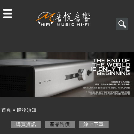
Jump to navigation
搜
尋
搜
關於音悅
尋
最新消息
表
商品一覽
單
二手專區
視聽專欄
首頁
»
購物須知
購物須知
您
購買資訊
產品詢價
(作用中頁籤)
線上下單
購買資訊