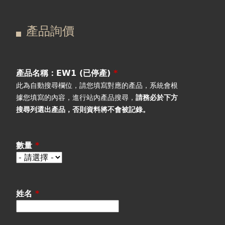
在
主
產品詢價
這
要
產品詢價
線上下單
裡
索
視聽室預約
引
產品名稱：EW1 (已停產)
*
此為自動搜尋欄位，請您填寫對應的產品，系統會根
線上商城
標
據您填寫的內容，進行站內產品搜尋，
請務必於下方
搜尋列選出產品
，否則資料將不會被記錄。
籤
數量
*
姓名
*