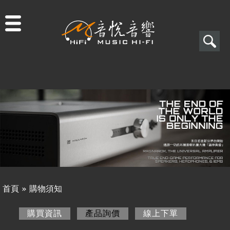
Jump to navigation
搜
尋
搜
關於音悅
尋
最新消息
表
商品一覽
單
二手專區
視聽專欄
首頁
»
購物須知
購物須知
您
購買資訊
產品詢價
(作用中頁籤)
線上下單
購買資訊