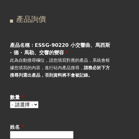
在
主
產品詢價
這
要
產品詢價
線上下單
裡
索
視聽室預約
引
產品名稱：ESSG-90220 小交響曲、馬西斯
· 德 · 馬勒、交響的變容
*
線上商城
標
此為自動搜尋欄位，請您填寫對應的產品，系統會根
據您填寫的內容，進行站內產品搜尋，
請務必於下方
籤
搜尋列選出產品
，否則資料將不會被記錄。
數量
*
姓名
*