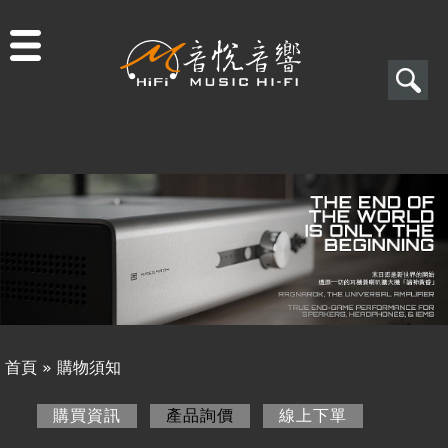
Jump to navigation
搜
尋
搜
關於音悅
尋
最新消息
表
商品一覽
單
二手專區
視聽專欄
首頁
»
購物須知
購物須知
您
購買資訊
產品詢價
(作用中頁籤)
線上下單
購買資訊