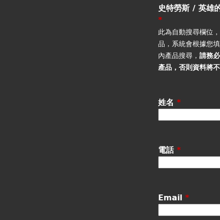
籤
史特勞斯 / 英雄
*
此為自動搜尋欄位
品，系統會根據您
內產品搜尋，
請務
產品
，否則資料將
姓名
*
電話
*
Email
*