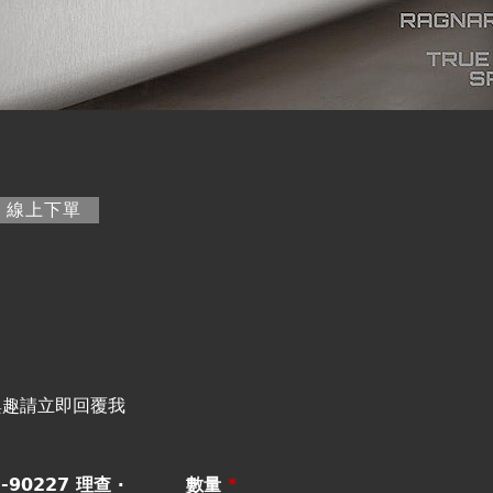
籤)
線上下單
興趣請立即回覆我
90227 理查 ‧
數量
*