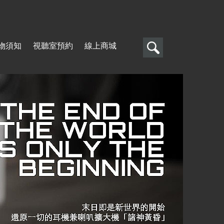
搜
物須知
視聽室預約
線上商城
尋
搜
尋
表
單