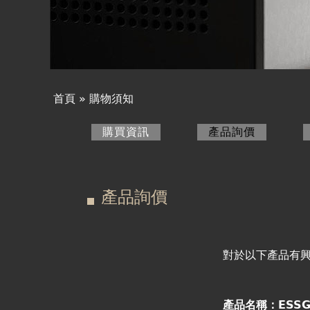
產品詢價
線上下單
視聽室預約
首頁
»
購物須知
您
線上商城
購買資訊
產品詢價
(作用中頁
在
主
這
要
產品詢價
裡
索
引
對於以下產品有
標
產品名稱：ESSG-