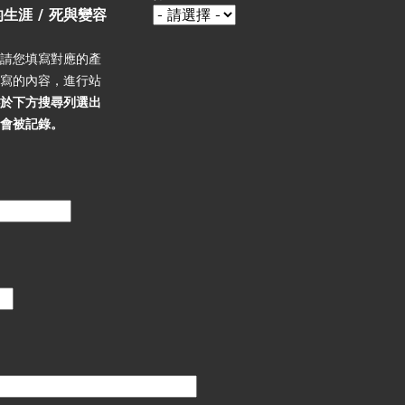
的生涯 / 死與變容
，請您填寫對應的產
填寫的內容，進行站
必於下方搜尋列選出
不會被記錄。