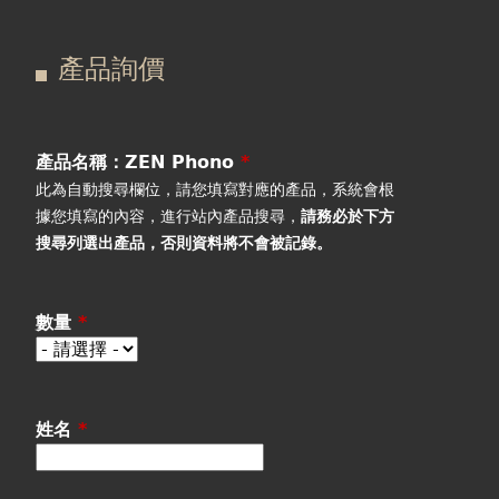
在
主
產品詢價
這
要
產品詢價
線上下單
裡
索
視聽室預約
引
產品名稱：ZEN Phono
*
此為自動搜尋欄位，請您填寫對應的產品，系統會根
線上商城
標
據您填寫的內容，進行站內產品搜尋，
請務必於下方
搜尋列選出產品
，否則資料將不會被記錄。
籤
數量
*
姓名
*