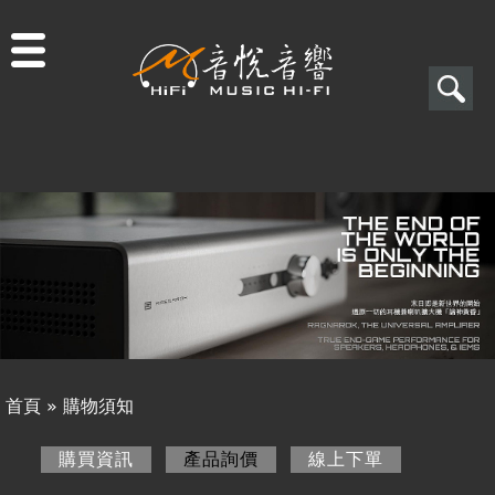
Jump to navigation
搜
尋
搜
關於音悅
尋
最新消息
表
商品一覽
單
二手專區
視聽專欄
首頁
»
購物須知
購物須知
您
購買資訊
產品詢價
(作用中頁籤)
線上下單
購買資訊