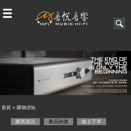
Jump to navigation
搜
尋
搜
關於音悅
尋
最新消息
表
商品一覽
單
二手專區
視聽專欄
首頁
»
購物須知
購物須知
您
購買資訊
產品詢價
(作用中頁籤)
線上下單
購買資訊