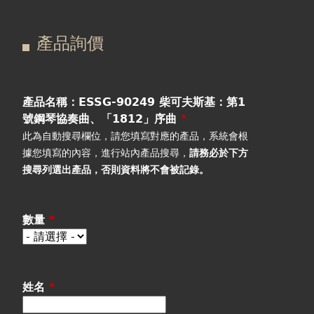
在
主
產品詢價
這
要
產品詢價
線上下單
裡
索
視聽室預約
引
產品名稱：ESSG-90249 柴可夫斯基：第1
號鋼琴協奏曲、「1812」序曲
*
線上商城
標
此為自動搜尋欄位，請您填寫對應的產品，系統會根
據您填寫的內容，進行站內產品搜尋，
請務必於下方
籤
搜尋列選出產品
，否則資料將不會被記錄。
數量
*
姓名
*