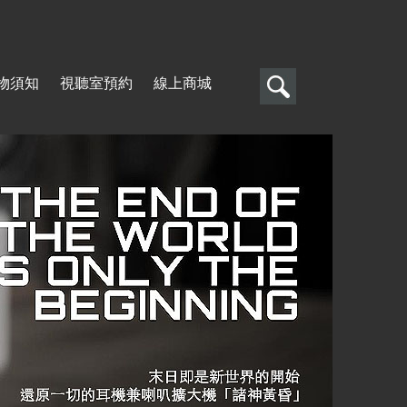
搜
物須知
視聽室預約
線上商城
尋
搜
尋
表
單