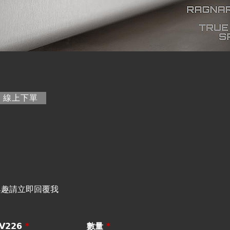
籤)
線上下單
興趣請立即回覆我
V226
*
數量
*