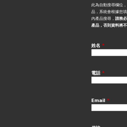
籤
此為自動搜尋欄位
品，系統會根據您
內產品搜尋，
請務
產品
，否則資料將
姓名
*
電話
*
Email
*