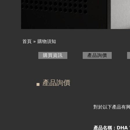
產品詢價
線上下單
視聽室預約
首頁
»
購物須知
您
線上商城
購買資訊
產品詢價
(作用中頁
在
主
這
要
產品詢價
裡
索
引
對於以下產品有
標
產品名稱：DHA 